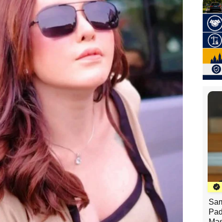
Sam
Pad
Mas