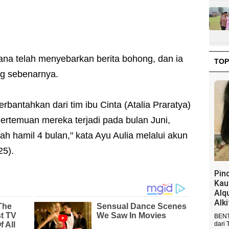
ana telah menyebarkan berita bohong, dan ia
TOP
g sebenarnya.
terbantahkan dari tim ibu Cinta (Atalia Praratya)
rtemuan mereka terjadi pada bulan Juni,
h hamil 4 bulan," kata Ayu Aulia melalui akun
25).
Pin
Kau
Alq
Alk
BENT
dari 