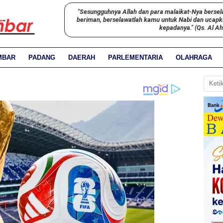
"Sesungguhnya Allah dan para malaikat-Nya bersel
beriman, berselawatlah kamu untuk Nabi dan ucap
kepadanya." (Qs. Al A
MBAR
PADANG
DAERAH
PARLEMENTARIA
OLAHRAGA