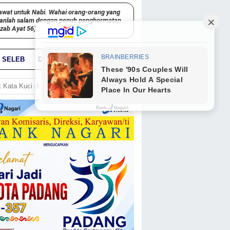
awat untuk Nabi. Wahai orang-orang yang
kanlah salam dengan penuh penghormatan
hzab Ayat 56)
SELEB
DUNIA
PARIWARA
GO