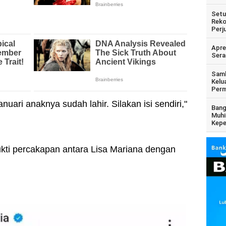
Setu
Reko
Perj
Apre
Sera
Samb
Kelu
Perm
ari anaknya sudah lahir. Silakan isi sendiri,"
Bang
Muhi
Kepe
ukti percakapan antara Lisa Mariana dengan