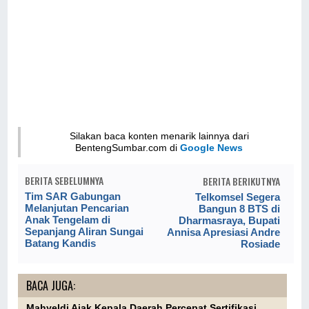
Silakan baca konten menarik lainnya dari
BentengSumbar.com di
Google News
BERITA SEBELUMNYA
BERITA BERIKUTNYA
Tim SAR Gabungan
Telkomsel Segera
Melanjutan Pencarian
Bangun 8 BTS di
Anak Tengelam di
Dharmasraya, Bupati
Sepanjang Aliran Sungai
Annisa Apresiasi Andre
Batang Kandis
Rosiade
BACA JUGA:
Mahyeldi Ajak Kepala Daerah Percepat Sertifikasi