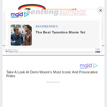
"Sesungguhnya Allah dan para malaikat-Nya berselawat untuk Nabi.
Wahai orang-orang yang beriman, berselawatlah kamu untuk Nabi dan
ucapkanlah salam dengan penuh penghormatan kepadanya." (Qs. Al
Ahzab Ayat 56)
MENU