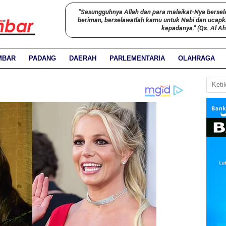
"Sesungguhnya Allah dan para malaikat-Nya bersel
beriman, berselawatlah kamu untuk Nabi dan ucap
kepadanya." (Qs. Al A
MBAR
PADANG
DAERAH
PARLEMENTARIA
OLAHRAGA