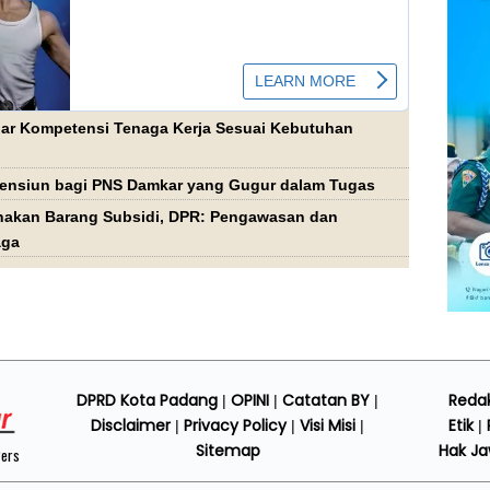
agar Kompetensi Tenaga Kerja Sesuai Kebutuhan
ensiun bagi PNS Damkar yang Gugur dalam Tugas
akan Barang Subsidi, DPR: Pengawasan dan
aga
DPRD Kota Padang
OPINI
Catatan BY
Redak
|
|
|
Disclaimer
Privacy Policy
Visi Misi
Etik
|
|
|
|
Sitemap
Hak J
Pers