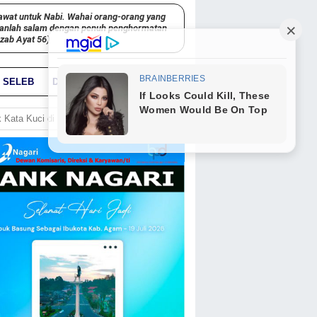
awat untuk Nabi. Wahai orang-orang yang
kanlah salam dengan penuh penghormatan
hzab Ayat 56)
SELEB
DUNIA
PARIWARA
GO