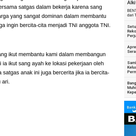
Alk
bersama satgas dalam bekerja karena sang
BENT
arga yang sangat dominan dalam membantu
dari 
ga ingin bercita-cita menjadi TNI anggota TNI.
Setu
Reko
Perj
Apre
Sera
ang ikut membantu kami dalam membangun
i ia ikut sang ayah ke lokasi pekerjaan oleh
Samb
Kelu
tgas anak ini juga bercerita jika ia bercita-
Perm
 ari.
Bang
Muhi
Kepe