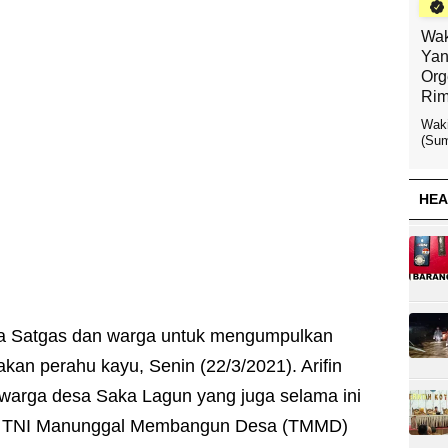
Wak
Yan
Org
Rim
Waki
(Sum
HEA
sama Satgas dan warga untuk mengumpulkan
an perahu kayu, Senin (22/3/2021). Arifin
warga desa Saka Lagun yang juga selama ini
as TNI Manunggal Membangun Desa (TMMD)