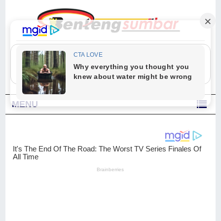
"Sesungguhnya Allah dan para malaikat-Nya berselawat untuk Nabi.
Wahai orang-orang yang beriman, berselawatlah kamu untuk Nabi dan
ucapkanlah salam dengan penuh penghormatan kepadanya." (Qs. Al
Ahzab Ayat 56)
MENU