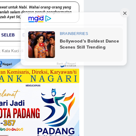
awat untuk Nabi. Wahai orang-orang yang
kanlah salam dengan penuh penghormatan
hzab Ayat 56)
SELEB
DUNIA
PARIWARA
GO