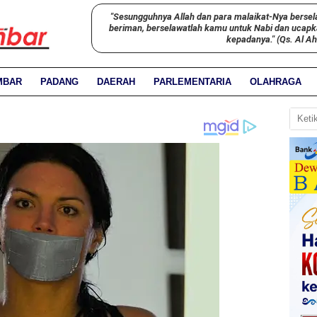
"Sesungguhnya Allah dan para malaikat-Nya bersel
beriman, berselawatlah kamu untuk Nabi dan ucap
kepadanya." (Qs. Al A
MBAR
PADANG
DAERAH
PARLEMENTARIA
OLAHRAGA