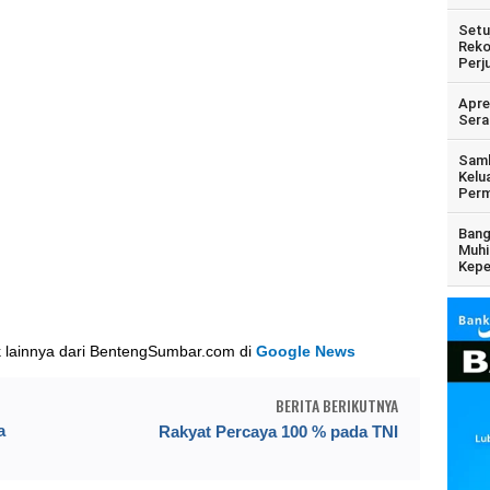
Setu
Reko
Perj
Apre
Sera
Samb
Kelu
Perm
Bang
Muhi
Kepe
k lainnya dari BentengSumbar.com di
Google News
BERITA BERIKUTNYA
a
Rakyat Percaya 100 % pada TNI