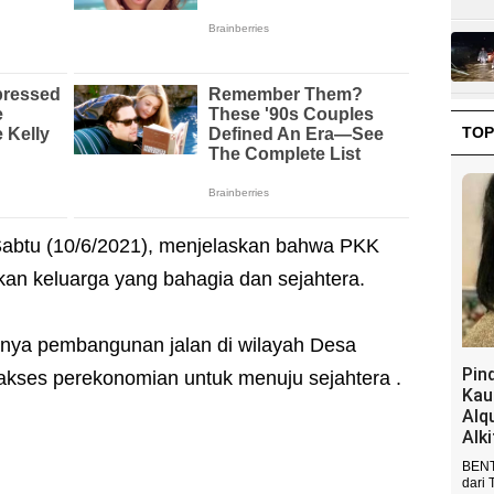
TOP
Sabtu (10/6/2021), menjelaskan bahwa PKK
kan keluarga yang bahagia dan sejahtera.
inya pembangunan jalan di wilayah Desa
Pin
ses perekonomian untuk menuju sejahtera .
Kau
Alq
Alk
BENT
dari 