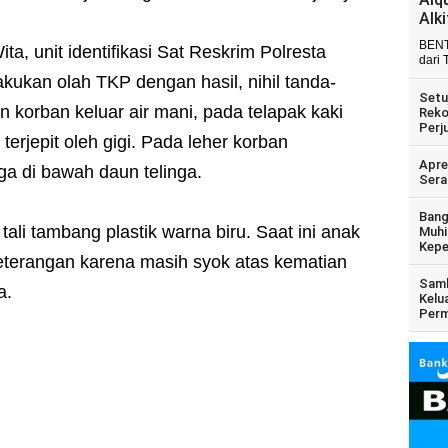
Alk
BENT
a, unit identifikasi Sat Reskrim Polresta
dari 
kukan olah TKP dengan hasil, nihil tanda-
Setu
 korban keluar air mani, pada telapak kaki
Reko
Perj
terjepit oleh gigi. Pada leher korban
Apre
gga di bawah daun telinga.
Sera
Bang
ali tambang plastik warna biru. Saat ini anak
Muhi
Kepe
eterangan karena masih syok atas kematian
Samb
a.
Kelu
Perm