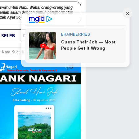
awat untuk Nabi. Wahai orang-orang yang
kanlah salam dengan penuh penghormatan
hzab Ayat 56)
SELEB
DUNIA
PARIWARA
GO