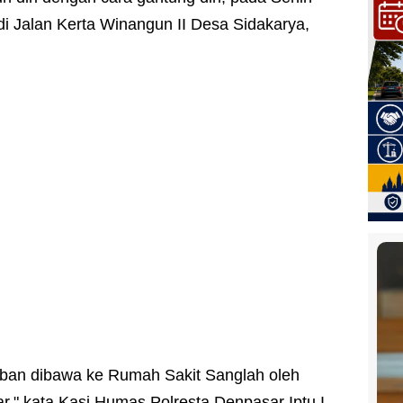
jadi Jalan Kerta Winangun II Desa Sidakarya,
orban dibawa ke Rumah Sakit Sanglah oleh
" kata Kasi Humas Polresta Denpasar Iptu I