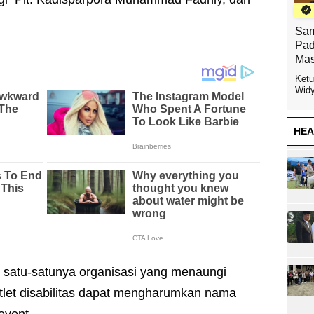
Sam
Pad
Mas
Ketu
Widy
HEA
satu-satunya organisasi yang menaungi
 atlet disabilitas dapat mengharumkan nama