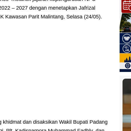
2022 – 2027 dengan menetapkan Jafrizal
IKK Kawasan Parit Malintang, Selasa (24/05).
g khidmat dan disaksikan Wakil Bupati Padang
i Plt. Kadisparpora Muhammad Fadhly, dan