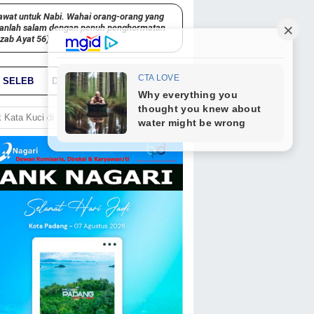
awat untuk Nabi. Wahai orang-orang yang
kanlah salam dengan penuh penghormatan
hzab Ayat 56)
SELEB
DUNIA
PARIWARA
GO