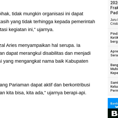
202
Fra
Pad
hak, tidak mungkin organisasi ini dapat
Juru
kasih yang tidak terhingga kepada pemerintah
Crist
asi kegiatan ini,” ujarnya.
Pind
Keti
berg
l Aries menyampaikan hal serupa. Ia
Apre
 dapat merangkul disabilitas dan menjadi
Sera
si yang mengangkat nama baik Kabupaten
Bang
Muhi
Kepe
Samb
ang Pariaman dapat aktif dan berkontribusi
Kelu
Perm
 kita bisa, kita ada,” ujarnya berapi-api.