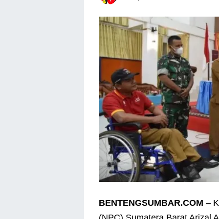
BENTENGSUMBAR.COM
– K
(NPC) Sumatera Barat Arizal 