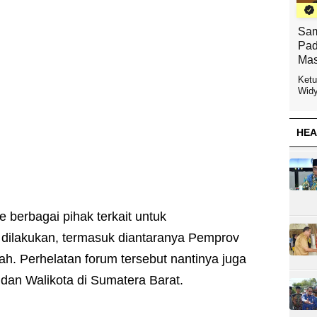
Sam
Pad
Mas
Ketu
Widy
HEA
 berbagai pihak terkait untuk
dilakukan, termasuk diantaranya Pemprov
h. Perhelatan forum tersebut nantinya juga
 dan Walikota di Sumatera Barat.