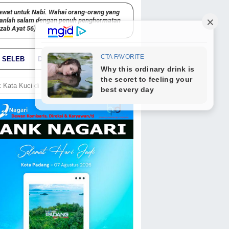
awat untuk Nabi. Wahai orang-orang yang
kanlah salam dengan penuh penghormatan
hzab Ayat 56)
SELEB
DUNIA
PARIWARA
GO