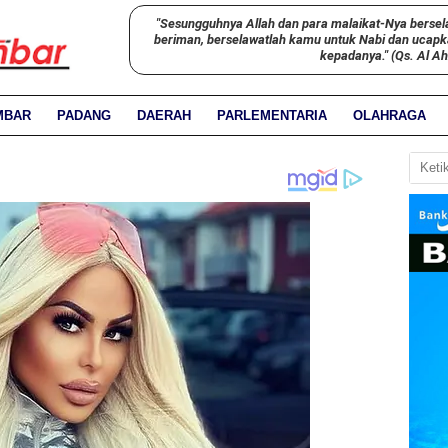
"Sesungguhnya Allah dan para malaikat-Nya bersel
beriman, berselawatlah kamu untuk Nabi dan ucap
kepadanya." (Qs. Al A
MBAR
PADANG
DAERAH
PARLEMENTARIA
OLAHRAGA