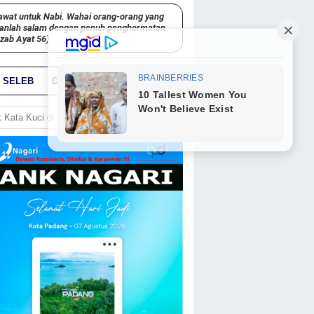
awat untuk Nabi. Wahai orang-orang yang
kanlah salam dengan penuh penghormatan
hzab Ayat 56)
SELEB
DUNIA
PARIWARA
GO