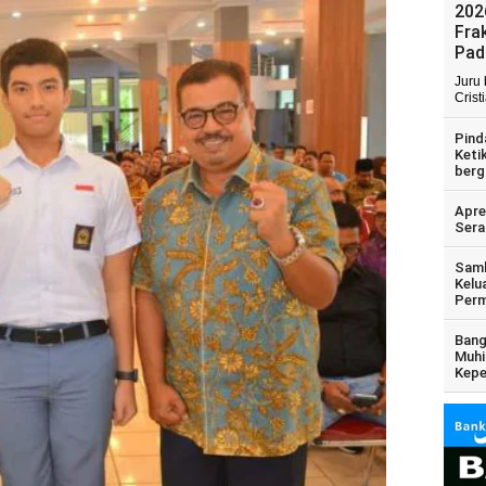
202
Fra
Pad
Juru
Crist
Pind
Keti
berg
Apre
Sera
Samb
Kelu
Perm
Bang
Muhi
Kepe