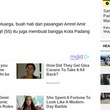
Sam
Pad
Mas
luarga, buah hati dari pasangan Amrel Amir
Ketu
djil (55) itu juga membuat bangga Kota Padang
Widy
HEA