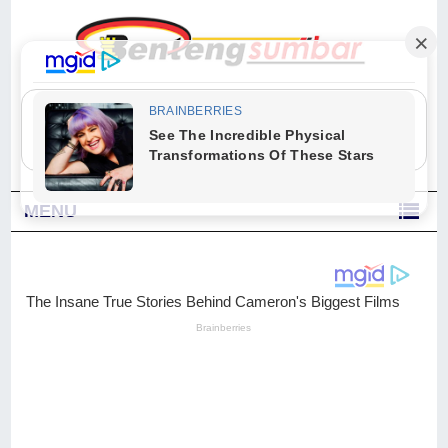
"Sesungguhnya Allah dan para malaikat-Nya berselawat untuk Nabi.
Wahai orang-orang yang beriman, berselawatlah kamu untuk Nabi dan
ucapkanlah salam dengan penuh penghormatan kepadanya." (Qs. Al
Ahzab Ayat 56)
MENU