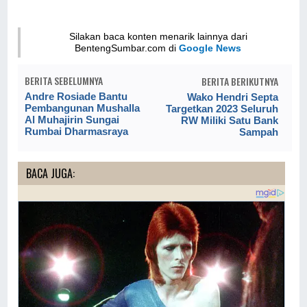
Silakan baca konten menarik lainnya dari
BentengSumbar.com di
Google News
BERITA SEBELUMNYA
BERITA BERIKUTNYA
Andre Rosiade Bantu
Wako Hendri Septa
Pembangunan Mushalla
Targetkan 2023 Seluruh
Al Muhajirin Sungai
RW Miliki Satu Bank
Rumbai Dharmasraya
Sampah
BACA JUGA: