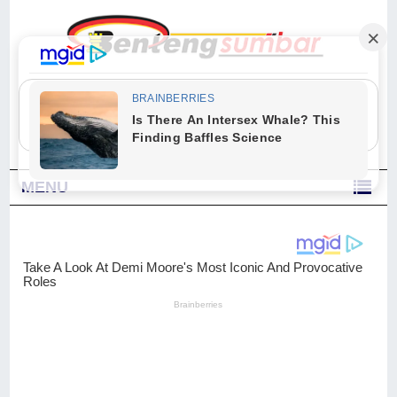
"Sesungguhnya Allah dan para malaikat-Nya berselawat untuk Nabi.
Wahai orang-orang yang beriman, berselawatlah kamu untuk Nabi dan
ucapkanlah salam dengan penuh penghormatan kepadanya." (Qs. Al
Ahzab Ayat 56)
MENU