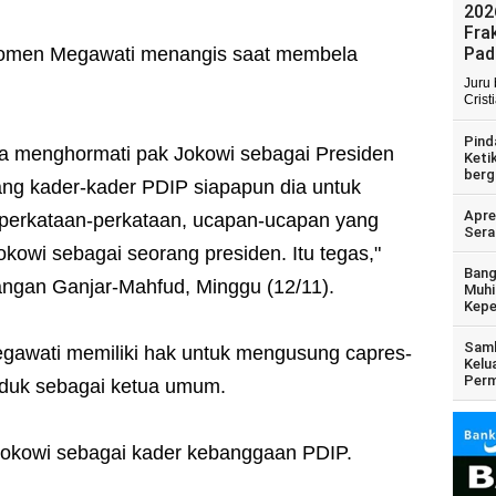
202
Fra
momen Megawati menangis saat membela
Pad
Juru
Crist
Pind
ga menghormati pak Jokowi sebagai Presiden
Keti
berg
ang kader-kader PDIP siapapun dia untuk
Apre
 perkataan-perkataan, ucapan-ucapan yang
Sera
owi sebagai seorang presiden. Itu tegas,"
Bang
ngan Ganjar-Mahfud, Minggu (12/11).
Muhi
Kepe
Samb
gawati memiliki hak untuk mengusung capres-
Kelu
Perm
uduk sebagai ketua umum.
 Jokowi sebagai kader kebanggaan PDIP.