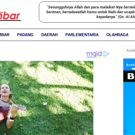
"Sesungguhnya Allah dan para malaikat-Nya bersel
beriman, berselawatlah kamu untuk Nabi dan ucap
kepadanya." (Qs. Al A
MBAR
PADANG
DAERAH
PARLEMENTARIA
OLAHRAGA