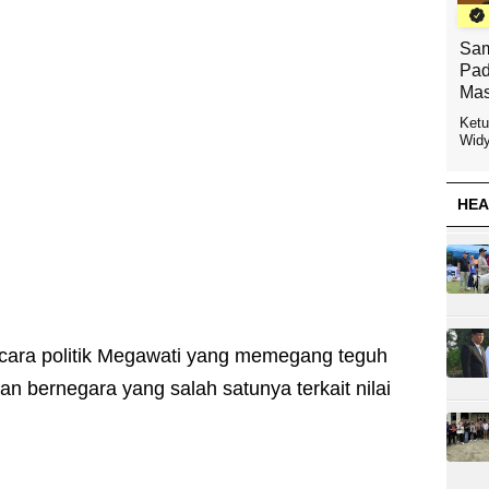
Sam
Pad
Mas
Ketu
Widy
HEA
ara politik Megawati yang memegang teguh
n bernegara yang salah satunya terkait nilai