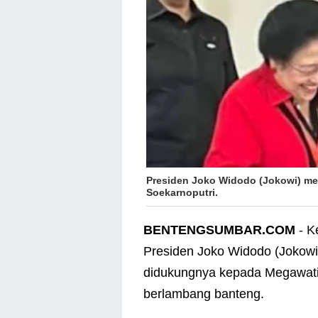
Presiden Joko Widodo (Jokowi) m
Soekarnoputri.
BENTENGSUMBAR.COM
- K
Presiden Joko Widodo (Jokow
didukungnya kepada Megawati
berlambang banteng.