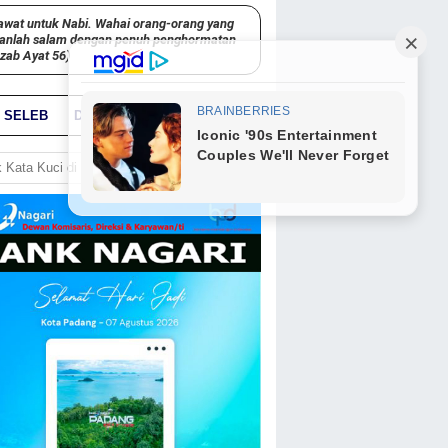
awat untuk Nabi. Wahai orang-orang yang
kanlah salam dengan penuh penghormatan
hzab Ayat 56)
SELEB
DUNIA
PARIWARA
GO