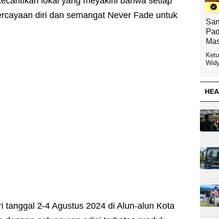
cantikan lokal yang meyakini bahwa setiap
ercayaan diri dan semangat Never Fade untuk
Sam
Pad
Mas
Ketu
Widy
HEA
i tanggal 2-4 Agustus 2024 di Alun-alun Kota