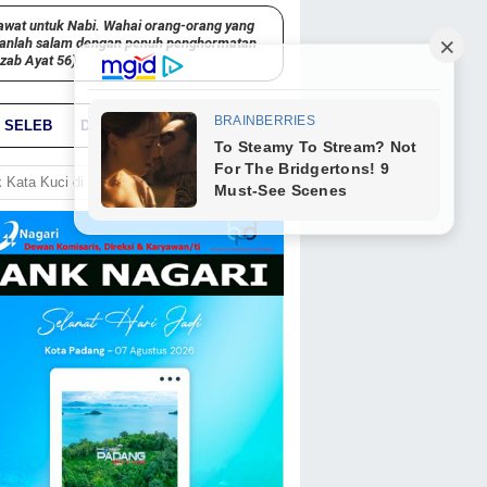
awat untuk Nabi. Wahai orang-orang yang
kanlah salam dengan penuh penghormatan
hzab Ayat 56)
SELEB
DUNIA
PARIWARA
GO