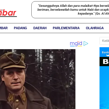
"Sesungguhnya Allah dan para malaikat-Nya bersel
beriman, berselawatlah kamu untuk Nabi dan ucap
kepadanya." (Qs. Al A
MBAR
PADANG
DAERAH
PARLEMENTARIA
OLAHRAGA