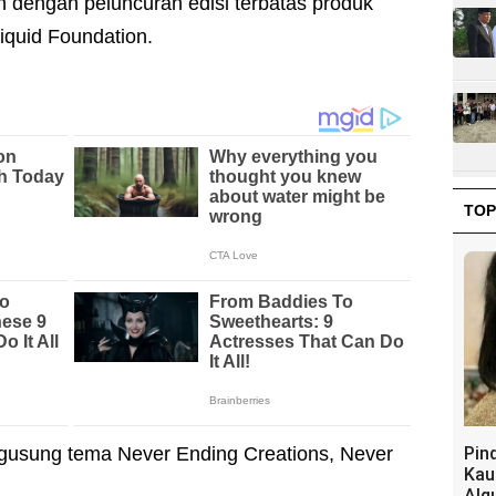
 dengan peluncuran edisi terbatas produk
iquid Foundation.
TOP
gusung tema Never Ending Creations, Never
Pin
Kau
Alq