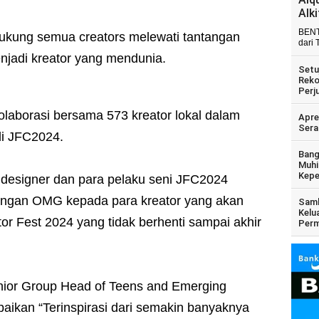
Alk
BENT
kung semua creators melewati tantangan
dari 
jadi kreator yang mendunia.
Setu
Reko
Perj
olaborasi bersama 573 kreator lokal dalam
Apre
Sera
di JFC2024.
Bang
Muhi
Kepe
r designer dan para pelaku seni JFC2024
ungan OMG kepada para kreator yang akan
Samb
Kelu
r Fest 2024 yang tidak berhenti sampai akhir
Perm
nior Group Head of Teens and Emerging
kan “Terinspirasi dari semakin banyaknya