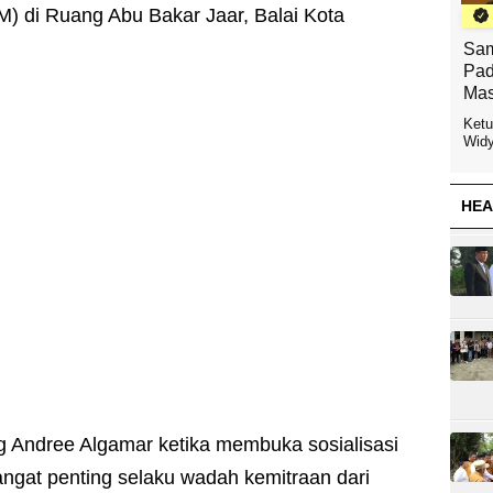
 di Ruang Abu Bakar Jaar, Balai Kota
Sam
Pad
Mas
Ketu
Widy
HEA
g Andree Algamar ketika membuka sosialisasi
gat penting selaku wadah kemitraan dari