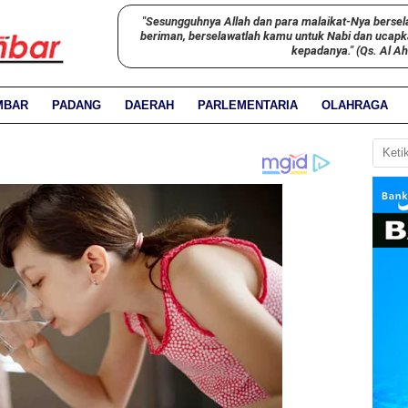
"Sesungguhnya Allah dan para malaikat-Nya bersel
beriman, berselawatlah kamu untuk Nabi dan ucap
kepadanya." (Qs. Al A
MBAR
PADANG
DAERAH
PARLEMENTARIA
OLAHRAGA