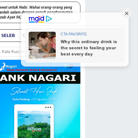
awat untuk Nabi. Wahai orang-orang yang
kanlah salam dengan penuh penghormatan
hzab Ayat 56)
SELEB
DUNIA
PARIWARA
GO