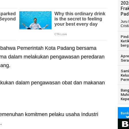
202
Fra
Pad
Juru
Crist
Pind
Keti
berg
 bahwa Pemerintah Kota Padang bersama
ama dalam melakukan pengawasan peredaran
Apre
Sera
dang.
Samb
Kelu
Perm
a lakukan dalam pengawasan obat dan makanan
Bang
Muhi
Kepe
emenuhan komitmen pelaku usaha Industri
.