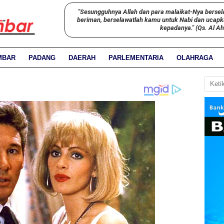
"Sesungguhnya Allah dan para malaikat-Nya bersel
beriman, berselawatlah kamu untuk Nabi dan ucap
kepadanya." (Qs. Al A
MBAR
PADANG
DAERAH
PARLEMENTARIA
OLAHRAGA