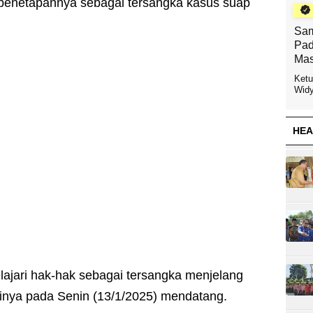
 penetapannya sebagai tersangka kasus suap
Sam
Pad
Mas
Ketu
Widy
HEA
lajari hak-hak sebagai tersangka menjelang
inya pada Senin (13/1/2025) mendatang.