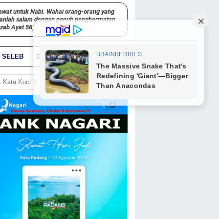
awat untuk Nabi. Wahai orang-orang yang
kanlah salam dengan penuh penghormatan
hzab Ayat 56)
SELEB
DUNIA
PARIWARA
GO