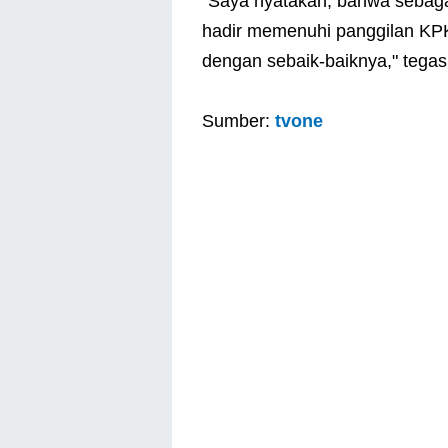
"Saya nyatakan, bahwa sebaga
hadir memenuhi panggilan KP
dengan sebaik-baiknya," tegas
Sumber:
tvone