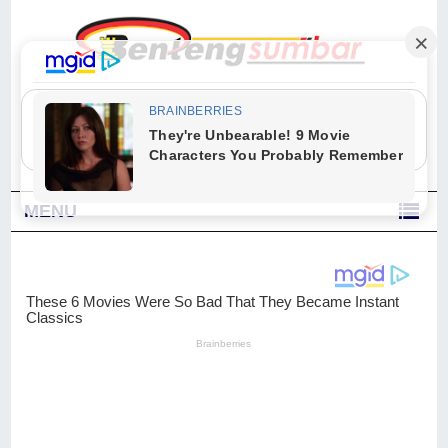
"Sesungguhnya Allah dan para malaikat-Nya berselawat untuk Nabi.
Wahai orang-orang yang beriman, berselawatlah kamu untuk Nabi dan
ucapkanlah salam dengan penuh penghormatan kepadanya." (Qs. Al
Ahzab Ayat 56)
MENU