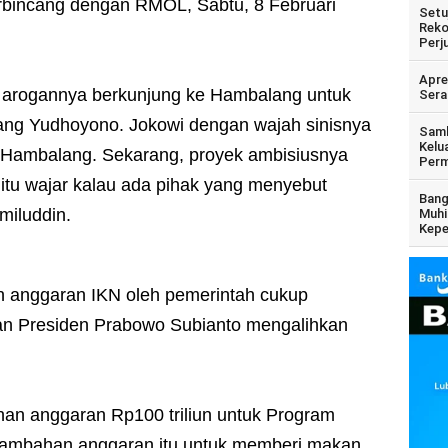
erbincang dengan RMOL, Sabtu, 8 Februari
Setu
Reko
Perj
Apre
arogannya berkunjung ke Hambalang untuk
Sera
g Yudhoyono. Jokowi dengan wajah sinisnya
Samb
Kelu
Hambalang. Sekarang, proyek ambisiusnya
Perm
itu wajar kalau ada pihak yang menyebut
Bang
amiluddin.
Muhi
Kepe
ran anggaran IKN oleh pemerintah cukup
an Presiden Prabowo Subianto mengalihkan
an anggaran Rp100 triliun untuk Program
 Tambahan anggaran itu untuk memberi makan