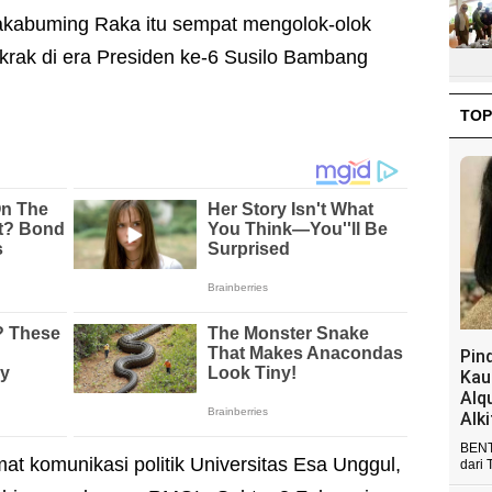
akabuming Raka itu sempat mengolok-olok
rak di era Presiden ke-6 Susilo Bambang
TOP
Pin
Kau
Alq
Alk
BENT
t komunikasi politik Universitas Esa Unggul,
dari 