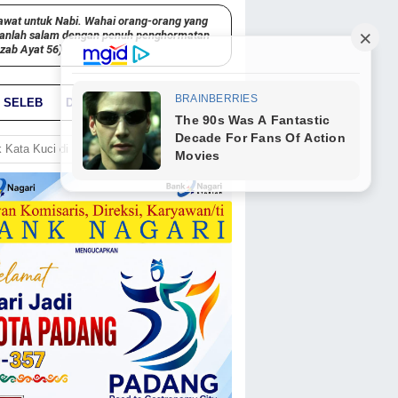
awat untuk Nabi. Wahai orang-orang yang
kanlah salam dengan penuh penghormatan
hzab Ayat 56)
SELEB
DUNIA
PARIWARA
GO