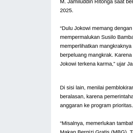
M. Jamiluddin Ritonga saat b
2025.
“Dulu Jokowi memang dengan 
mempermalukan Susilo Bamban
memperlihatkan mangkraknya 
berpeluang mangkrak. Karena 
Jokowi terkena karma,” ujar J
Di sisi lain, menilai pembloki
beralasan, karena pemerintah
anggaran ke program prioritas.
“Misalnya, memerlukan tambah
Makan Bergizi Gratis (MBG).