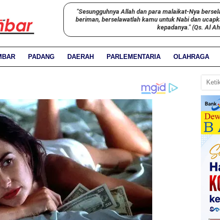
"Sesungguhnya Allah dan para malaikat-Nya bersel
beriman, berselawatlah kamu untuk Nabi dan ucap
kepadanya." (Qs. Al A
MBAR
PADANG
DAERAH
PARLEMENTARIA
OLAHRAGA