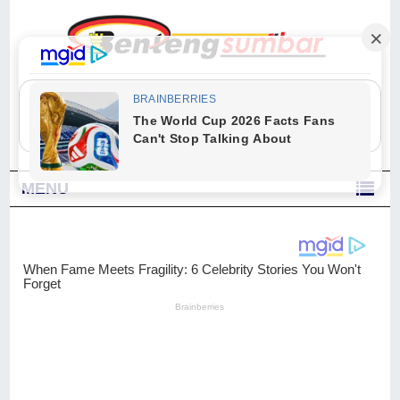
"Sesungguhnya Allah dan para malaikat-Nya berselawat untuk Nabi.
Wahai orang-orang yang beriman, berselawatlah kamu untuk Nabi dan
ucapkanlah salam dengan penuh penghormatan kepadanya." (Qs. Al
Ahzab Ayat 56)
MENU