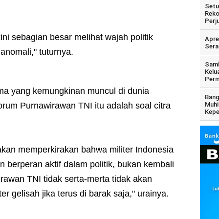
Setu
Reko
Perj
ini sebagian besar melihat wajah politik
Apre
Sera
anomali," tuturnya.
Samb
Kelu
Perm
ama yang kemungkinan muncul di dunia
Bang
Forum Purnawirawan TNI itu adalah soal citra
Muhi
Kepe
 akan memperkirakan bahwa militer Indonesia
 berperan aktif dalam politik, bukan kembali
rawan TNI tidak serta-merta tidak akan
ter gelisah jika terus di barak saja," urainya.