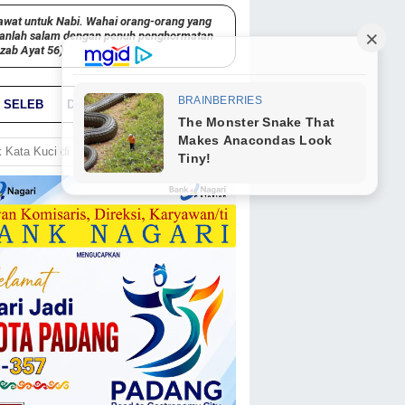
awat untuk Nabi. Wahai orang-orang yang
kanlah salam dengan penuh penghormatan
hzab Ayat 56)
SELEB
DUNIA
PARIWARA
GO