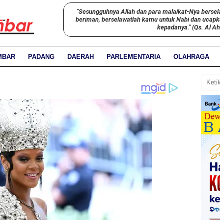
"Sesungguhnya Allah dan para malaikat-Nya bersel
beriman, berselawatlah kamu untuk Nabi dan ucap
kepadanya." (Qs. Al A
MBAR
PADANG
DAERAH
PARLEMENTARIA
OLAHRAGA