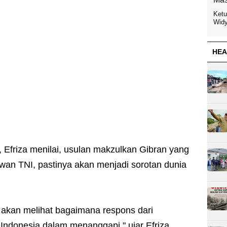
Ketu
Widy
HEA
te, Efriza menilai, usulan makzulkan Gibran yang
an TNI, pastinya akan menjadi sorotan dunia
a akan melihat bagaimana respons dari
Indonesia dalam menanggapi," ujar Efriza