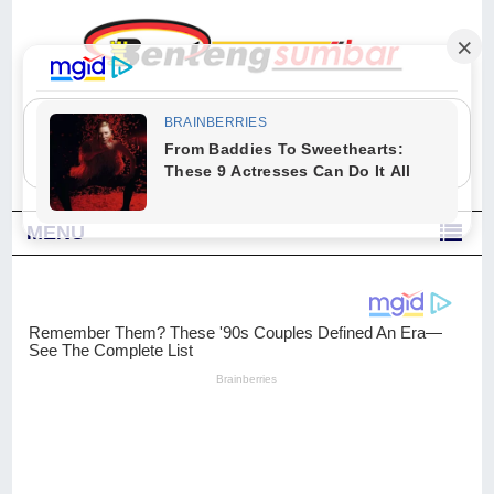
"Sesungguhnya Allah dan para malaikat-Nya berselawat untuk Nabi.
Wahai orang-orang yang beriman, berselawatlah kamu untuk Nabi dan
ucapkanlah salam dengan penuh penghormatan kepadanya." (Qs. Al
Ahzab Ayat 56)
MENU