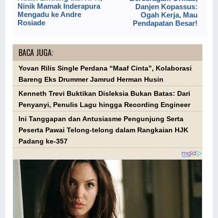
Ninik Mamak Inderapura
Danjen Kopassus:
Mengadu ke Andre
Ogah Kerja, Mau
Rosiade
Pendapatan Besar!
BACA JUGA:
Yovan Rilis Single Perdana “Maaf Cinta”, Kolaborasi
Bareng Eks Drummer Jamrud Herman Husin
Kenneth Trevi Buktikan Disleksia Bukan Batas: Dari
Penyanyi, Penulis Lagu hingga Recording Engineer
Ini Tanggapan dan Antusiasme Pengunjung Serta
Peserta Pawai Telong-telong dalam Rangkaian HJK
Padang ke-357