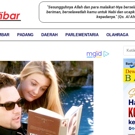
"Sesungguhnya Allah dan para malaikat-Nya bersel
beriman, berselawatlah kamu untuk Nabi dan ucap
kepadanya." (Qs. Al A
MBAR
PADANG
DAERAH
PARLEMENTARIA
OLAHRAGA