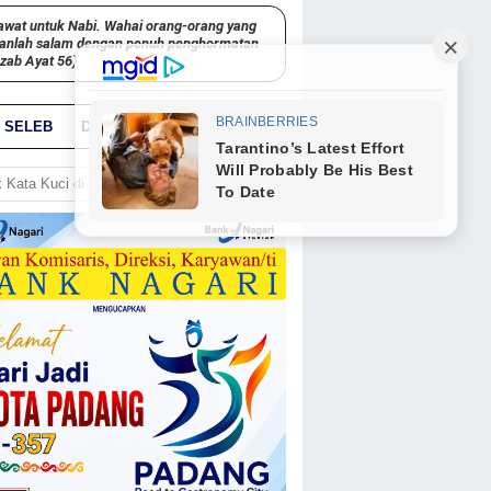
awat untuk Nabi. Wahai orang-orang yang
kanlah salam dengan penuh penghormatan
hzab Ayat 56)
SELEB
DUNIA
PARIWARA
GO