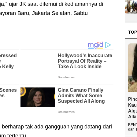
ja,” ujar JK saat ditemui di kediamannya di
yoran Baru, Jakarta Selatan, Sabtu
TOP
Pin
Kau
Alq
Alk
BENT
a berharap tak ada gangguan yang datang dari
dari 
m tertentu.