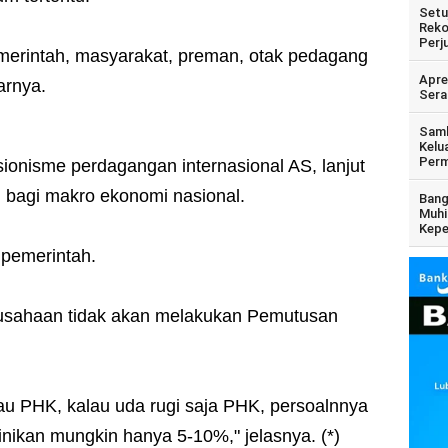
Setu
Reko
Perj
emerintah, masyarakat, preman, otak pedagang
Apre
parnya.
Sera
Samb
Kelu
Perm
ionisme perdagangan internasional AS, lanjut
n bagi makro ekonomi nasional.
Bang
Muhi
Kepe
i pemerintah.
rusahaan tidak akan melakukan Pemutusan
u PHK, kalau uda rugi saja PHK, persoalnnya
 inikan mungkin hanya 5-10%," jelasnya. (*)