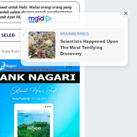
awat untuk Nabi. Wahai orang-orang yang
kanlah salam dengan penuh penghormatan
hzab Ayat 56)
SELEB
DUNIA
PARIWARA
GO