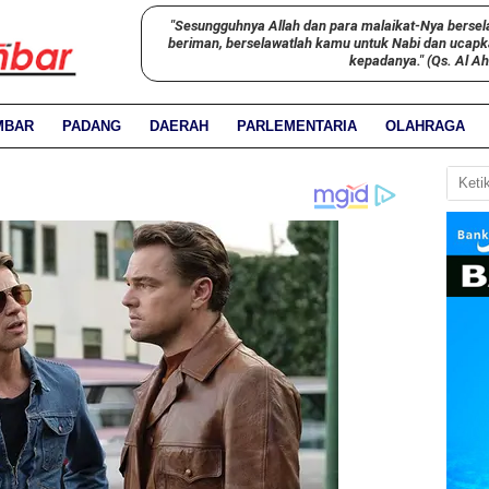
"Sesungguhnya Allah dan para malaikat-Nya bersel
beriman, berselawatlah kamu untuk Nabi dan ucap
kepadanya." (Qs. Al A
MBAR
PADANG
DAERAH
PARLEMENTARIA
OLAHRAGA