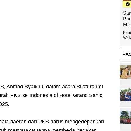
Sam
Pad
Mas
Ketu
Widy
HEA
KS, Ahmad Syaikhu, dalam acara Silaturahmi
erah PKS se-Indonesia di Hotel Grand Sahid
2025.
pala daerah dari PKS harus mengedepankan
luruh masyarakat tanpa membeda-bedakan,