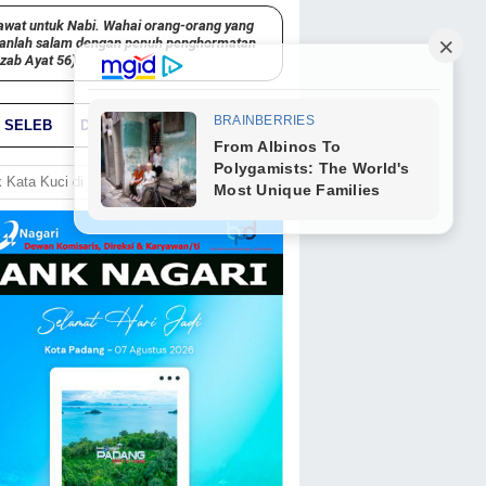
awat untuk Nabi. Wahai orang-orang yang
kanlah salam dengan penuh penghormatan
hzab Ayat 56)
SELEB
DUNIA
PARIWARA
GO