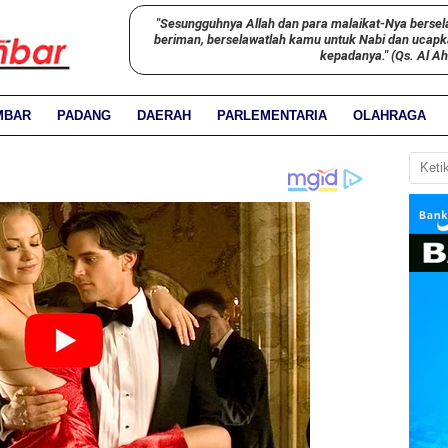
"Sesungguhnya Allah dan para malaikat-Nya bersel
beriman, berselawatlah kamu untuk Nabi dan ucap
kepadanya." (Qs. Al A
MBAR
PADANG
DAERAH
PARLEMENTARIA
OLAHRAGA