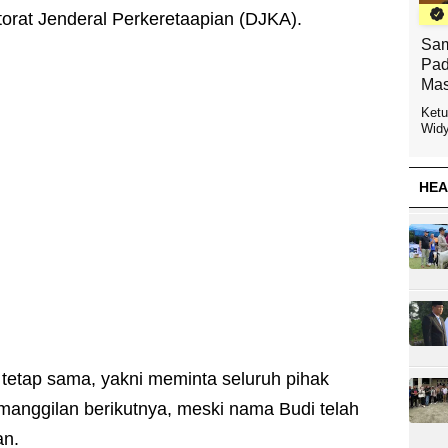
ektorat Jenderal Perkeretaapian (DJKA).
Sam
Pad
Mas
Ketu
Widy
HEA
tetap sama, yakni meminta seluruh pihak
anggilan berikutnya, meski nama Budi telah
an.