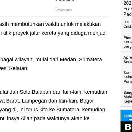
202
Fra
Pad
Juru
masih membutuhkan waktu untuk melakukan
Crist
titik proyek jalur kereta yang diduga menjadi
Pind
Keti
berg
Apre
erbagai wilayah, mulai dari Medan, Sumatera
Sera
esi Selatan.
Samb
Kelu
Perm
lai dari Solo Balapan dan lain-lain, kemudian
Bang
Muhi
a Barat, Lampegan dan lain-lain, Bogor
Kepe
ang di, ini terus kita ke Sumatera, kemudian
anti insya Allah pada waktunya akan ke