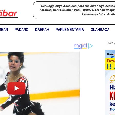
"Sesungguhnya Allah dan para malaikat-Nya bersel
beriman, berselawatlah kamu untuk Nabi dan ucap
kepadanya." (Qs. Al A
MBAR
PADANG
DAERAH
PARLEMENTARIA
OLAHRAGA