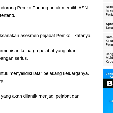
Setu
endorong Pemko Padang untuk memilih ASN
Reko
Perj
tertentu.
Apre
Sera
aksanakan asesmen pejabat Pemko," katanya.
Samb
Kelu
Perm
armonisan keluarga pejabat yang akan
Bang
bangan serius.
Muhi
Kepe
tuk menyelidiki latar belakang keluarganya.
ya.
yang akan dilantik menjadi pejabat dan