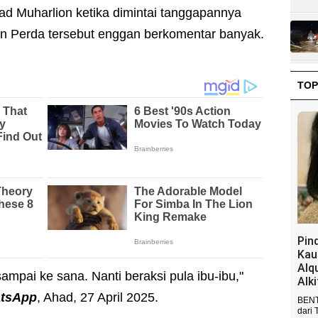
 Muharlion ketika dimintai tanggapannya
an Perda tersebut enggan berkomentar banyak.
TOP
Pin
Kau
Alq
sampai ke sana. Nanti beraksi pula ibu-ibu,"
Alk
tsApp
, Ahad, 27 April 2025.
BENT
dari 