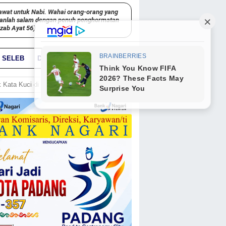
awat untuk Nabi. Wahai orang-orang yang
kanlah salam dengan penuh penghormatan
hzab Ayat 56)
SELEB
DUNIA
PARIWARA
GO