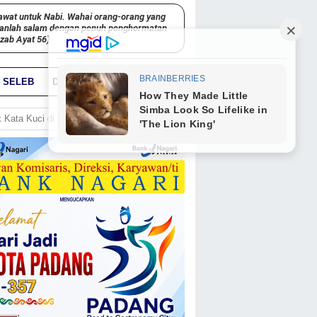
awat untuk Nabi. Wahai orang-orang yang
kanlah salam dengan penuh penghormatan
hzab Ayat 56)
SELEB
DUNIA
PARIWARA
GO