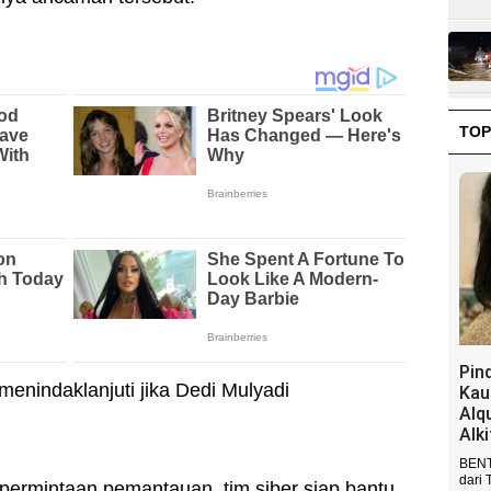
TOP
Pin
menindaklanjuti jika Dedi Mulyadi
Kau
Alq
Alk
BENT
dari 
 permintaan pemantauan, tim siber siap bantu