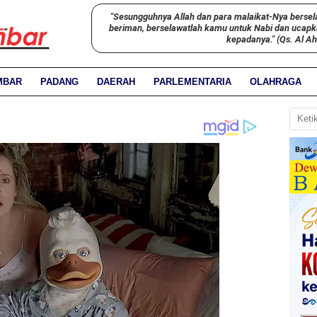
"Sesungguhnya Allah dan para malaikat-Nya bersel
beriman, berselawatlah kamu untuk Nabi dan ucap
kepadanya." (Qs. Al A
MBAR
PADANG
DAERAH
PARLEMENTARIA
OLAHRAGA