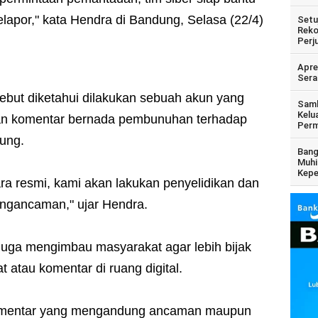
elapor," kata Hendra di Bandung, Selasa (22/4)
Setu
Reko
Perj
Apre
Sera
but diketahui dilakukan sebuah akun yang
Samb
Kelu
kan komentar bernada pembunuhan terhadap
Perm
sung.
Bang
Muhi
Kepe
ra resmi, kami akan lakukan penyelidikan dan
engancaman," ujar Hendra.
juga mengimbau masyarakat agar lebih bijak
atau komentar di ruang digital.
komentar yang mengandung ancaman maupun