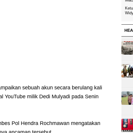
Ketu
Widy
HEA
mpaikan sebuah akun secara berulang kali
al YouTube milik Dedi Mulyadi pada Senin
mbes Pol Hendra Rochmawan mengatakan
nya ancaman tersebut.