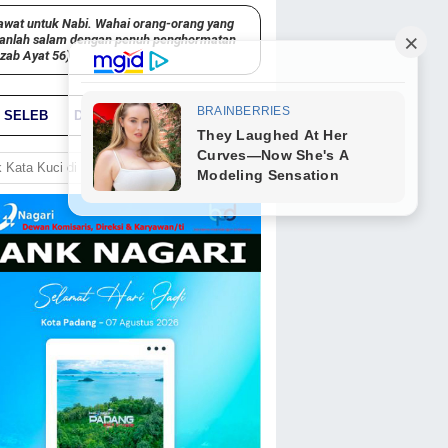
awat untuk Nabi. Wahai orang-orang yang
kanlah salam dengan penuh penghormatan
hzab Ayat 56)
SELEB
DUNIA
PARIWARA
GO