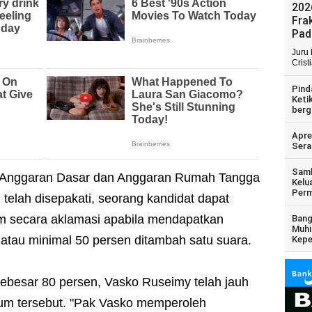
202
Fra
Pad
Juru
Crist
Pind
Keti
berg
Apre
Sera
Samb
 Anggaran Dasar dan Anggaran Rumah Tangga
Kelu
Perm
g telah disepakati, seorang kandidat dapat
m secara aklamasi apabila mendapatkan
Bang
Muhi
 atau minimal 50 persen ditambah satu suara.
Kepe
besar 80 persen, Vasko Ruseimy telah jauh
um tersebut. "Pak Vasko memperoleh