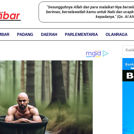
"Sesungguhnya Allah dan para malaikat-Nya bersel
beriman, berselawatlah kamu untuk Nabi dan ucap
kepadanya." (Qs. Al A
MBAR
PADANG
DAERAH
PARLEMENTARIA
OLAHRAGA