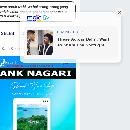
awat untuk Nabi. Wahai orang-orang yang
kanlah salam dengan penuh penghormatan
hzab Ayat 56)
SELEB
DUNIA
PARIWARA
GO