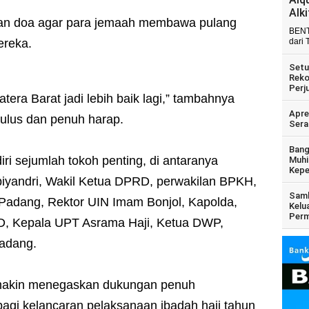
Alk
ipkan doa agar para jemaah membawa pulang
BENT
mereka.
dari 
Setu
Reko
Perj
tera Barat jadi lebih baik lagi,” tambahnya
Apre
tulus dan penuh harap.
Sera
Bang
iri sejumlah tokoh penting, di antaranya
Muhi
Kepe
yandri, Wakil Ketua DPRD, perwakilan BPKH,
Samb
 Padang, Rektor UIN Imam Bonjol, Kapolda,
Kelu
Perm
OPD, Kepala UPT Asrama Haji, Ketua DWP,
Padang.
semakin menegaskan dukungan penuh
agi kelancaran pelaksanaan ibadah haji tahun