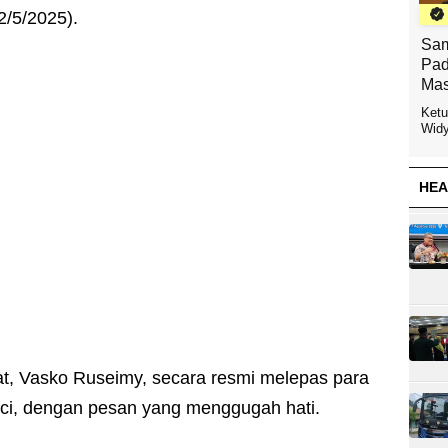
2/5/2025).
Sam
Pad
Mas
Ketu
Widy
HEA
t, Vasko Ruseimy, secara resmi melepas para
uci, dengan pesan yang menggugah hati.