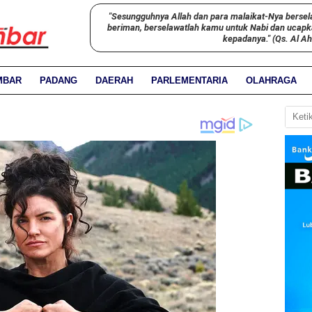
"Sesungguhnya Allah dan para malaikat-Nya bersel
beriman, berselawatlah kamu untuk Nabi dan ucap
kepadanya." (Qs. Al A
MBAR
PADANG
DAERAH
PARLEMENTARIA
OLAHRAGA