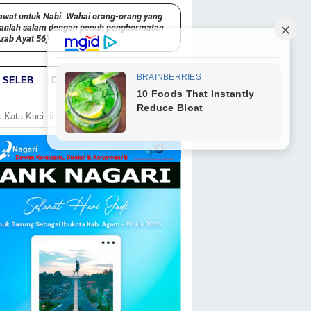
awat untuk Nabi. Wahai orang-orang yang
kanlah salam dengan penuh penghormatan
hzab Ayat 56)
SELEB
DUNIA
PARIWARA
GO