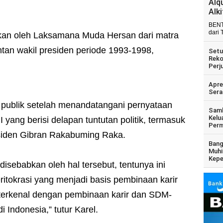
Alq
Alk
BENT
dari 
tikan oleh Laksamana Muda Hersan dari matra
ntan wakil presiden periode 1993-1998,
Setu
Reko
Perj
Apre
Sera
publik setelah menandatangani pernyataan
Samb
Kelu
yang berisi delapan tuntutan politik, termasuk
Perm
siden Gibran Rakabuming Raka.
Bang
Muhi
Kepe
isebabkan oleh hal tersebut, tentunya ini
ritokrasi yang menjadi basis pembinaan karir
I terkenal dengan pembinaan karir dan SDM-
i Indonesia,” tutur Karel.