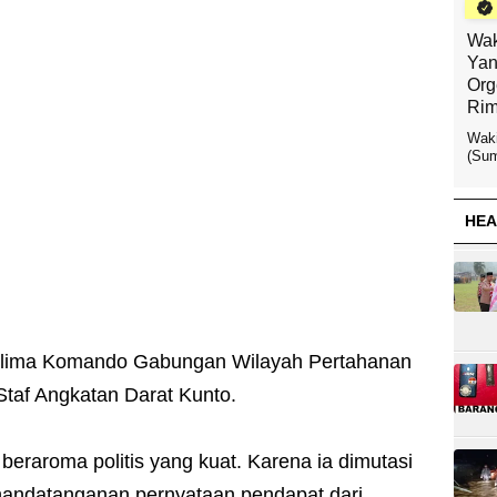
Wak
Yan
Org
Rim
Waki
(Sum
HEA
anglima Komando Gabungan Wilayah Pertahanan
Staf Angkatan Darat Kunto.
beraroma politis yang kuat. Karena ia dimutasi
enandatanganan pernyataan pendapat dari