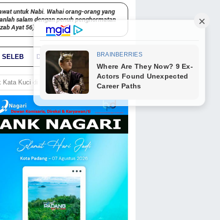
awat untuk Nabi. Wahai orang-orang yang
kanlah salam dengan penuh penghormatan
hzab Ayat 56)
SELEB
DUNIA
PARIWARA
GO