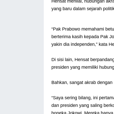
Hensat menilai, hubungan akr
yang baru dalam sejarah politi
“Pak Prabowo memahami betul 
berterima kasih kepada Pak Jo
yakin dia independen,” kata H
Di sisi lain, Hensat berpand
presiden yang memiliki hubun
Bahkan, sangat akrab dengan 
“Saya sering bilang, ini perta
dan presiden yang saling berk
boneka Jokowi. Mereka hanya