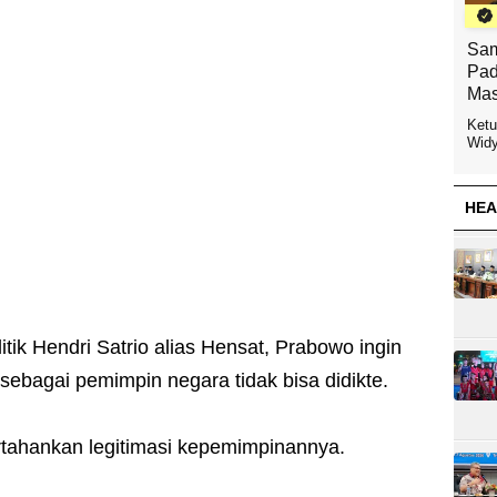
Sam
Pad
Mas
Ketu
Widy
HEA
tik Hendri Satrio alias Hensat, Prabowo ingin
ebagai pemimpin negara tidak bisa didikte.
tahankan legitimasi kepemimpinannya.