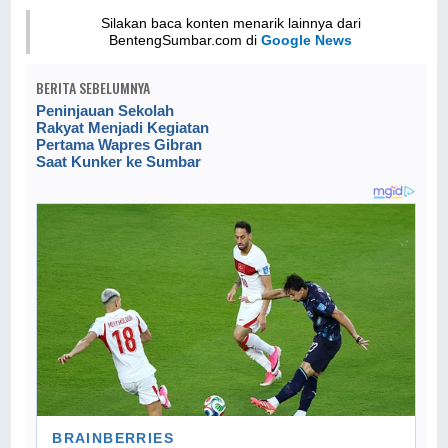
Silakan baca konten menarik lainnya dari
BentengSumbar.com di
Google News
BERITA SEBELUMNYA
Peninjauan Sekolah
Rakyat Menjadi Kegiatan
Pertama Wapres Gibran
Saat Kunker ke Sumbar