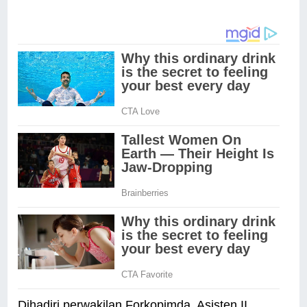
Dihadiri perwakilan Forkopimda, Asisten II,