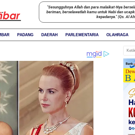
"Sesungguhnya Allah dan para malaikat-Nya bersel
beriman, berselawatlah kamu untuk Nabi dan ucap
kepadanya." (Qs. Al A
MBAR
PADANG
DAERAH
PARLEMENTARIA
OLAHRAGA