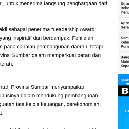
ri, untuk menerima langsung penghargaan dari
Setu
Reko
Perj
Apre
Sera
ldi sebagai penerima “Leadership Award”
ang inspiratif dan berdampak. Penilaian
Samb
Kelu
kan pada capaian pembangunan daerah, tetapi
Perm
ovinsi Sumbar dalam memperkuat peran dan
Bang
Muhi
aerah.
Kepe
intah Provinsi Sumbar menyampaikan
ntribusinya dalam mendukung pembangunan
uatan tata kelola keuangan, perekonomian,
t.