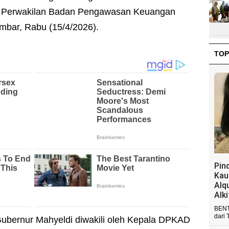
or Perwakilan Badan Pengawasan Keuangan
bar, Rabu (15/4/2026).
TOP
Pin
Kau
Alq
Alk
BENT
dari 
ubernur Mahyeldi diwakili oleh Kepala DPKAD