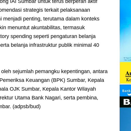
g IAI Sumbar untuk terus berperan aktif
endasi strategis terkait pelaksanaan
ni menjadi penting, terutama dalam konteks
n menuntut akuntabilitas, termasuk
ory spending seperti pengaturan belanja
ta belanja infrastruktur publik minimal 40
ri oleh sejumlah pemangku kepentingan, antara
n Pemeriksa Keuangan (BPK) Sumbar, Kepala
ala OJK Sumbar, Kepala Kantor Wilayah
rektur Utama Bank Nagari, serta pembina,
mbar. (adpsb/bud)