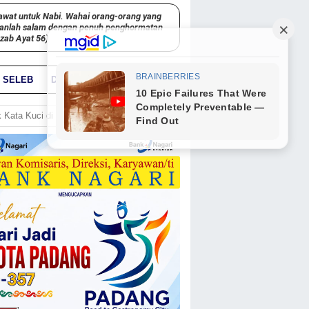
awat untuk Nabi. Wahai orang-orang yang
kanlah salam dengan penuh penghormatan
hzab Ayat 56)
SELEB
DUNIA
PARIWARA
GO