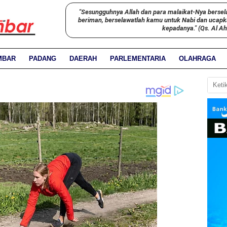
"Sesungguhnya Allah dan para malaikat-Nya bersel
beriman, berselawatlah kamu untuk Nabi dan ucap
kepadanya." (Qs. Al A
MBAR
PADANG
DAERAH
PARLEMENTARIA
OLAHRAGA