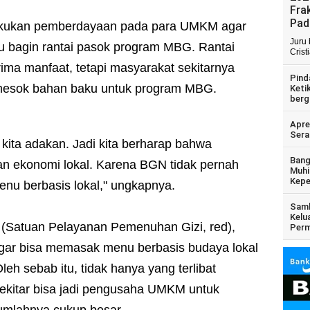
Fra
Pad
lakukan pemberdayaan pada para UMKM agar
Juru
u bagin rantai pasok program MBG. Rantai
Crist
ma manfaat, tetapi masyarakat sekitarnya
Pind
mesok bahan baku untuk program MBG.
Keti
berg
Apre
Sera
i kita adakan. Jadi kita berharap bahwa
Bang
 ekonomi lokal. Karena BGN tidak pernah
Muhi
Kepe
enu berbasis lokal," ungkapnya.
Samb
Kelu
G (Satuan Pelayanan Pemenuhan Gizi, red),
Perm
gar bisa memasak menu berbasis budaya lokal
leh sebab itu, tidak hanya yang terlibat
sekitar bisa jadi pengusaha UMKM untuk
umlahnya cukup besar.