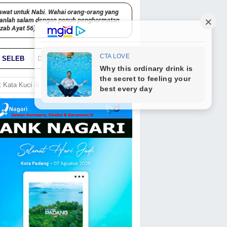
awat untuk Nabi. Wahai orang-orang yang
kanlah salam dengan penuh penghormatan
hzab Ayat 56)
SELEB
DUNIA
PARIWARA
GO