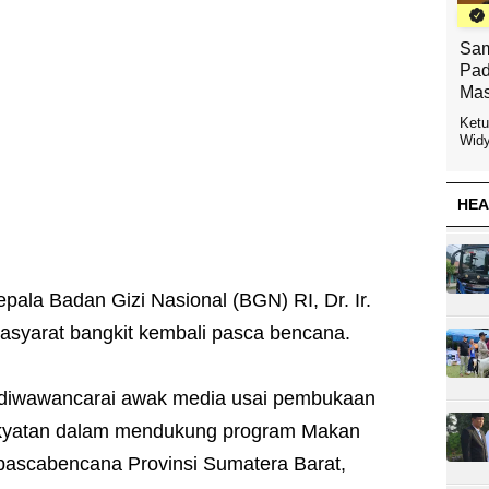
Sam
Pad
Mas
Ketu
Widy
HEA
epala Badan Gizi Nasional (BGN) RI, Dr. Ir.
asyarat bangkit kembali pasca bencana.
a diwawancarai awak media usai pembukaan
rakyatan dalam mendukung program Makan
i pascabencana Provinsi Sumatera Barat,