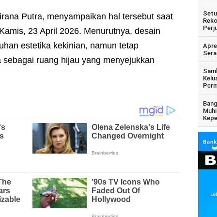
Setu
irana Putra, menyampaikan hal tersebut saat
Reko
Perj
amis, 23 April 2026. Menurutnya, desain
han estetika kekinian, namun tetap
Apre
Sera
 sebagai ruang hijau yang menyejukkan
Samb
Kelu
Perm
Bang
Muhi
Kepe