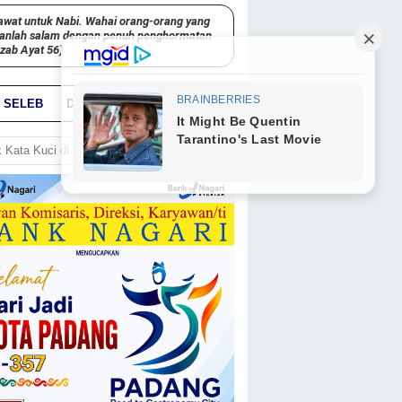
awat untuk Nabi. Wahai orang-orang yang
kanlah salam dengan penuh penghormatan
hzab Ayat 56)
SELEB
DUNIA
PARIWARA
GO