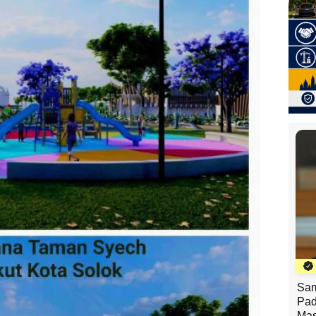
Sam
Pad
Mas