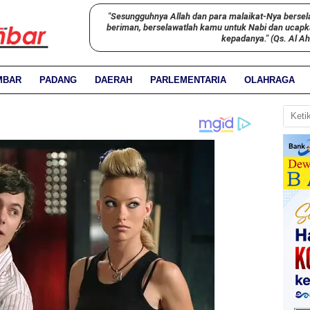
"Sesungguhnya Allah dan para malaikat-Nya bersel
beriman, berselawatlah kamu untuk Nabi dan ucap
kepadanya." (Qs. Al A
MBAR
PADANG
DAERAH
PARLEMENTARIA
OLAHRAGA