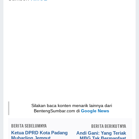
Silakan baca konten menarik lainnya dari
BentengSumbar.com di
Google News
BERITA SEBELUMNYA
BERITA BERIKUTNYA
Ketua DPRD Kota Padang
Andi Gani: Yang Teriak
Muharlion Jemput
MBG Tak Bermanfaat