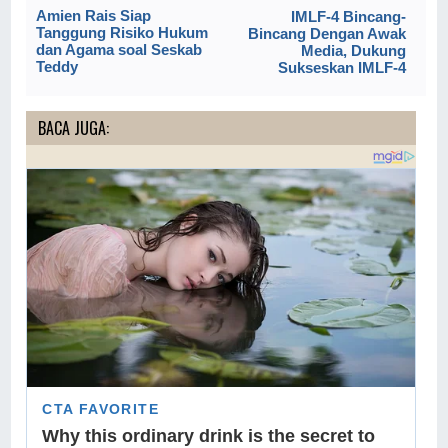
Amien Rais Siap
IMLF-4 Bincang-
Tanggung Risiko Hukum
Bincang Dengan Awak
dan Agama soal Seskab
Media, Dukung
Teddy
Sukseskan IMLF-4
BACA JUGA: