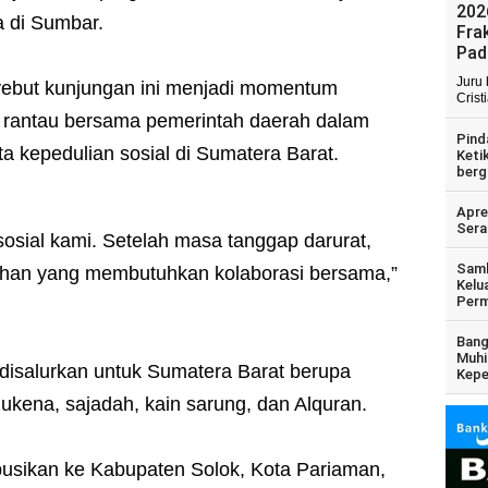
202
 di Sumbar.
Fra
Pad
Juru
nyebut kunjungan ini menjadi momentum
Crist
 rantau bersama pemerintah daerah dalam
Pind
kepedulian sosial di Sumatera Barat.
Keti
berg
Apre
Sera
sosial kami. Setelah masa tanggap darurat,
Samb
ihan yang membutuhkan kolaborasi bersama,”
Kelu
Perm
Bang
Muhi
disalurkan untuk Sumatera Barat berupa
Kepe
ukena, sajadah, kain sarung, dan Alquran.
ribusikan ke Kabupaten Solok, Kota Pariaman,