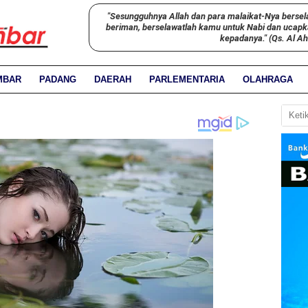
"Sesungguhnya Allah dan para malaikat-Nya bersel
beriman, berselawatlah kamu untuk Nabi dan ucap
kepadanya." (Qs. Al A
MBAR
PADANG
DAERAH
PARLEMENTARIA
OLAHRAGA