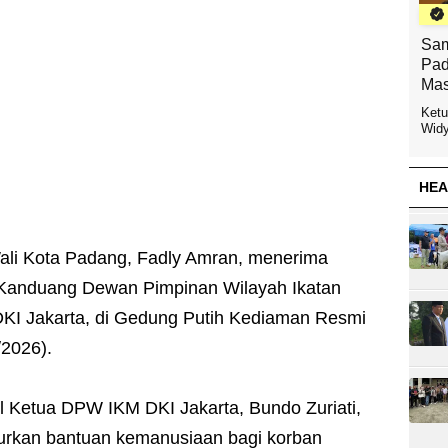
Sam
Pad
Mas
Ketu
Widy
HEA
ali Kota Padang, Fadly Amran, menerima
Kanduang Dewan Pimpinan Wilayah Ikatan
KI Jakarta, di Gedung Putih Kediaman Resmi
/2026).
l Ketua DPW IKM DKI Jakarta, Bundo Zuriati,
urkan bantuan kemanusiaan bagi korban