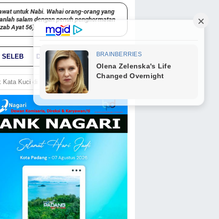
awat untuk Nabi. Wahai orang-orang yang
kanlah salam dengan penuh penghormatan
hzab Ayat 56)
SELEB
DUNIA
PARIWARA
GO