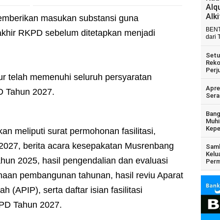
Alq
Alk
 memberikan masukan substansi guna
BENT
hir RKPD sebelum ditetapkan menjadi
dari 
Setu
Reko
Perj
ur telah memenuhi seluruh persyaratan
Apre
PD Tahun 2027.
Sera
Bang
Muhi
Kepe
n meliputi surat permohonan fasilitasi,
2027, berita acara kesepakatan Musrenbang
Samb
Kelu
hun 2025, hasil pengendalian dan evaluasi
Perm
aan pembangunan tahunan, hasil reviu Aparat
(APIP), serta daftar isian fasilitasi
PD Tahun 2027.