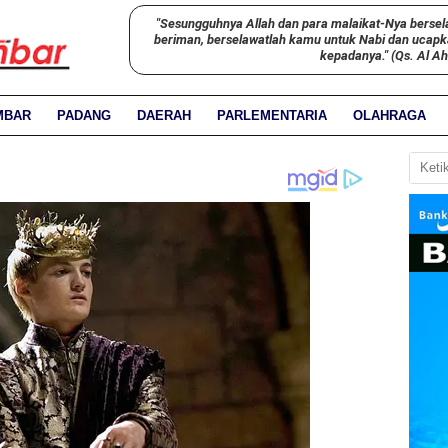
"Sesungguhnya Allah dan para malaikat-Nya bersel
beriman, berselawatlah kamu untuk Nabi dan ucap
kepadanya." (Qs. Al A
MBAR
PADANG
DAERAH
PARLEMENTARIA
OLAHRAGA