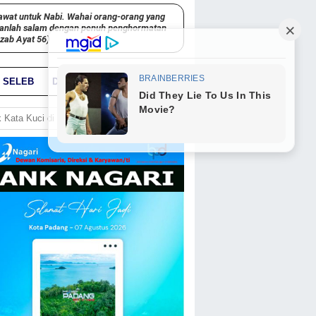
awat untuk Nabi. Wahai orang-orang yang
kanlah salam dengan penuh penghormatan
hzab Ayat 56)
SELEB
DUNIA
PARIWARA
GO