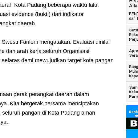
erah Kota Padang beberapa waktu lalu.
Alk
si evidence (bukti) dari indikator
BENT
dari 
rangkat daerah.
Setu
Reko
Perj
westi Fanloni mengatakan, Evaluasi dinilai
me dan arah kerja seluruh Organisasi
Apre
Sera
 selaras demi mewujudkan target kota pangan
Bang
Muhi
Kepe
Samb
Kelu
samaan gerak perangkat daerah dalam
Perm
nya. Kita bergerak bersama menciptakan
n seluruh pangan di Kota Padang aman
nya.