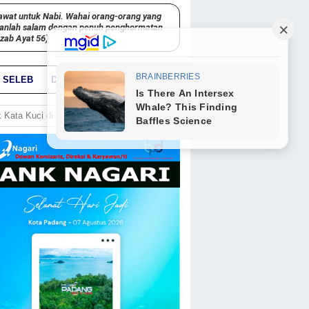
awat untuk Nabi. Wahai orang-orang yang
kanlah salam dengan penuh penghormatan
hzab Ayat 56)
SELEB
DUNIA
PARIWARA
GO