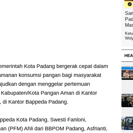
Sam
Pad
Mas
Ketu
Widy
HEA
emerintah Kota Padang bergerak cepat dalam
amanan konsumsi pangan bagi masyarakat
iwujudkan dengan menggelar pertemuan
s Kabupaten/Kota Pangan Aman di Kantor
, di Kantor Bappeda Padang.
Bappeda Kota Padang, Swesti Fanloni,
n (PFM) Ahli dari BBPOM Padang, Asfrianti,