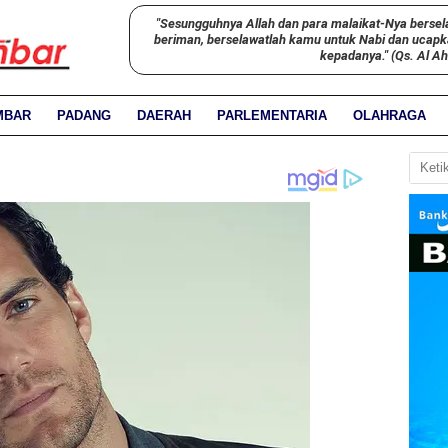
"Sesungguhnya Allah dan para malaikat-Nya bersel
beriman, berselawatlah kamu untuk Nabi dan ucap
kepadanya." (Qs. Al A
MBAR
PADANG
DAERAH
PARLEMENTARIA
OLAHRAGA