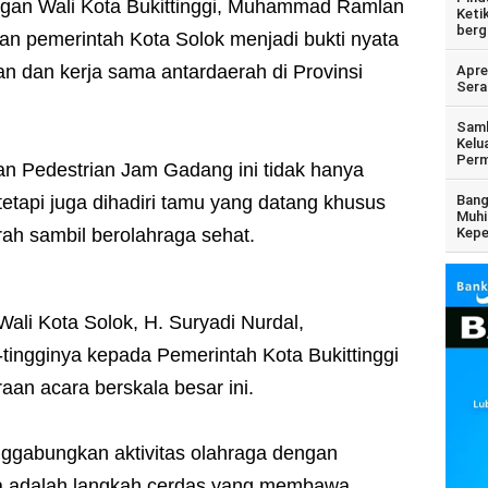
gan Wali Kota Bukittinggi, Muhammad Ramlan
Keti
berg
an pemerintah Kota Solok menjadi bukti nyata
n dan kerja sama antardaerah di Provinsi
Apre
Sera
Samb
Kelu
Perm
an Pedestrian Jam Gadang ini tidak hanya
tetapi juga dihadiri tamu yang datang khusus
Bang
Muhi
ah sambil berolahraga sehat.
Kepe
li Kota Solok, H. Suryadi Nurdal,
-tingginya kepada Pemerintah Kota Bukittinggi
an acara berskala besar ini.
ggabungkan aktivitas olahraga dengan
ta adalah langkah cerdas yang membawa