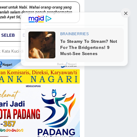
awat untuk Nabi. Wahai orang-orang yang
kanlah salam dengan penuh penghormatan
hzab Ayat 56)
SELEB
DUNIA
PARIWARA
GO