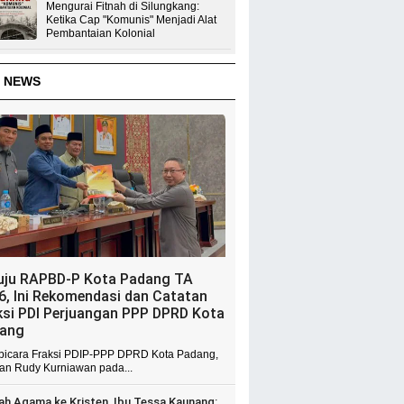
Mengurai Fitnah di Silungkang:
Ketika Cap "Komunis" Menjadi Alat
Pembantaian Kolonial
 NEWS
uju RAPBD-P Kota Padang TA
6, Ini Rekomendasi dan Catatan
ksi PDI Perjuangan PPP DPRD Kota
ang
 bicara Fraksi PDIP-PPP DPRD Kota Padang,
ian Rudy Kurniawan pada...
ah Agama ke Kristen, Ibu Tessa Kaunang: