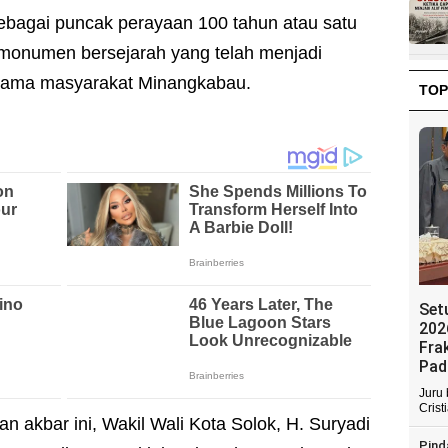
 sebagai puncak perayaan 100 tahun atau satu
monumen bersejarah yang telah menjadi
rsama masyarakat Minangkabau.
TOP
Set
202
Fra
Pad
Juru
Crist
n akbar ini, Wakil Wali Kota Solok, H. Suryadi
Pind