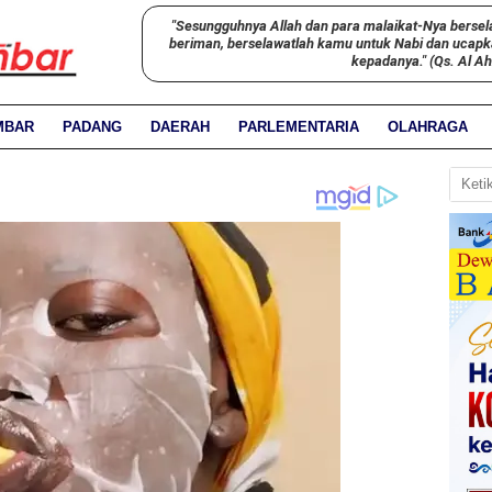
"Sesungguhnya Allah dan para malaikat-Nya bersel
beriman, berselawatlah kamu untuk Nabi dan ucap
kepadanya." (Qs. Al A
MBAR
PADANG
DAERAH
PARLEMENTARIA
OLAHRAGA