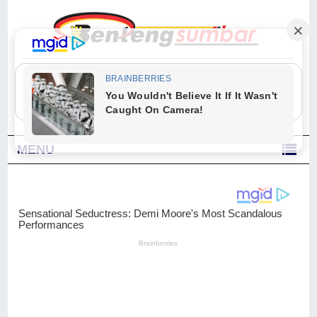
"Sesungguhnya Allah dan para malaikat-Nya berselawat untuk Nabi.
Wahai orang-orang yang beriman, berselawatlah kamu untuk Nabi dan
ucapkanlah salam dengan penuh penghormatan kepadanya." (Qs. Al
Ahzab Ayat 56)
MENU