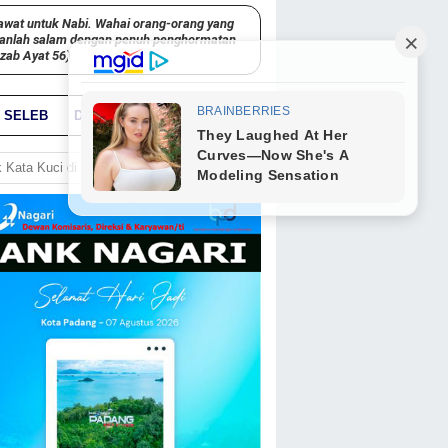
awat untuk Nabi. Wahai orang-orang yang
kanlah salam dengan penuh penghormatan
hzab Ayat 56)
SELEB
DUNIA
PARIWARA
GO