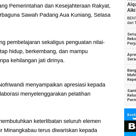
Alq
dang Pemerintahan dan Kesejahteraan Rakyat,
Alk
Serbaguna Sawah Padang Aua Kuniang, Selasa
BENT
dari 
Setu
Reko
ang pembelajaran sekaligus penguatan nilai-
Perj
tetap hidup, berkembang, dan mampu
Apre
Sera
a kehilangan jati dirinya.
Bang
Muhi
Kepe
 Nofriwandi menyampaikan apresiasi kepada
Samb
olaborasi menyelenggarakan pelatihan
Kelu
Perm
 membutuhkan keterlibatan seluruh elemen
uhur Minangkabau terus diwariskan kepada