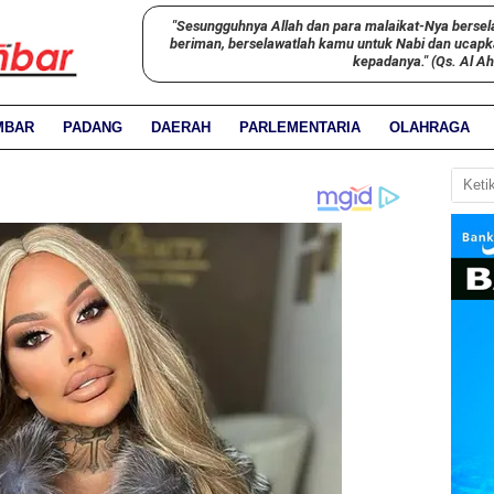
"Sesungguhnya Allah dan para malaikat-Nya bersel
beriman, berselawatlah kamu untuk Nabi dan ucap
kepadanya." (Qs. Al A
MBAR
PADANG
DAERAH
PARLEMENTARIA
OLAHRAGA