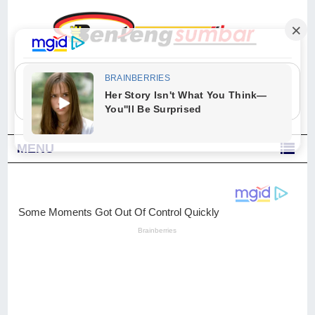
"Sesungguhnya Allah dan para malaikat-Nya berselawat untuk Nabi.
Wahai orang-orang yang beriman, berselawatlah kamu untuk Nabi dan
ucapkanlah salam dengan penuh penghormatan kepadanya." (Qs. Al
Ahzab Ayat 56)
MENU