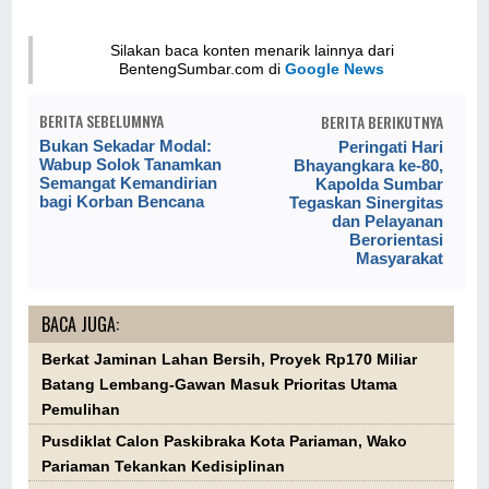
Silakan baca konten menarik lainnya dari
BentengSumbar.com di
Google News
BERITA SEBELUMNYA
BERITA BERIKUTNYA
Bukan Sekadar Modal:
Peringati Hari
Wabup Solok Tanamkan
Bhayangkara ke-80,
Semangat Kemandirian
Kapolda Sumbar
bagi Korban Bencana
Tegaskan Sinergitas
dan Pelayanan
Berorientasi
Masyarakat
BACA JUGA:
Berkat Jaminan Lahan Bersih, Proyek Rp170 Miliar
Batang Lembang-Gawan Masuk Prioritas Utama
Pemulihan
Pusdiklat Calon Paskibraka Kota Pariaman, Wako
Pariaman Tekankan Kedisiplinan