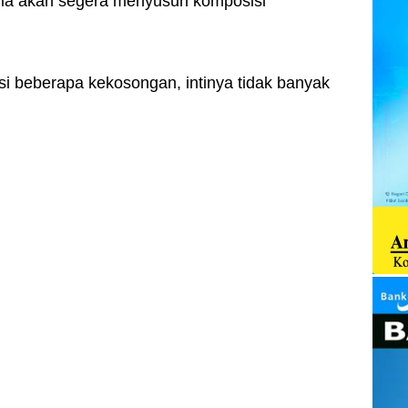
ia akan segera menyusun komposisi
i beberapa kekosongan, intinya tidak banyak