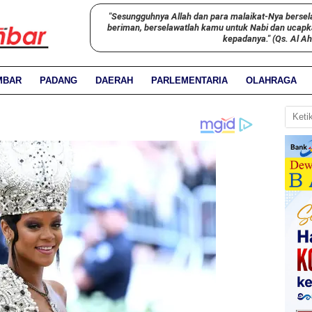
"Sesungguhnya Allah dan para malaikat-Nya bersel
beriman, berselawatlah kamu untuk Nabi dan ucap
kepadanya." (Qs. Al A
MBAR
PADANG
DAERAH
PARLEMENTARIA
OLAHRAGA