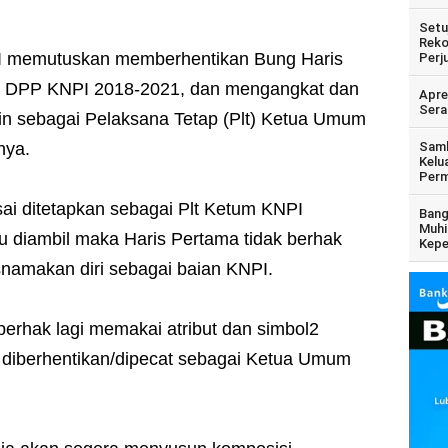
Setu
Reko
PI memutuskan memberhentikan Bung Haris
Perj
 DPP KNPI 2018-2021, dan mengangkat dan
Apre
Sera
 sebagai Pelaksana Tetap (Plt) Ketua Umum
nya.
Samb
Kelu
Perm
ai ditetapkan sebagai Plt Ketum KNPI
Bang
Muhi
u diambil maka Haris Pertama tidak berhak
Kepe
namakan diri sebagai baian KNPI.
berhak lagi memakai atribut dan simbol2
 diberhentikan/dipecat sebagai Ketua Umum