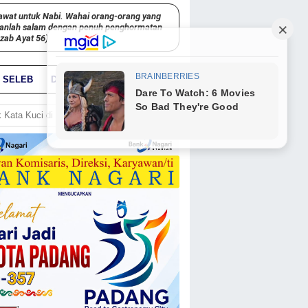
awat untuk Nabi. Wahai orang-orang yang
kanlah salam dengan penuh penghormatan
hzab Ayat 56)
SELEB
DUNIA
PARIWARA
GO