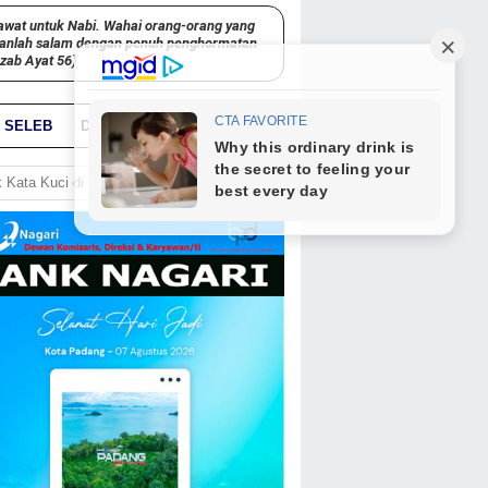
awat untuk Nabi. Wahai orang-orang yang
kanlah salam dengan penuh penghormatan
hzab Ayat 56)
SELEB
DUNIA
PARIWARA
GO