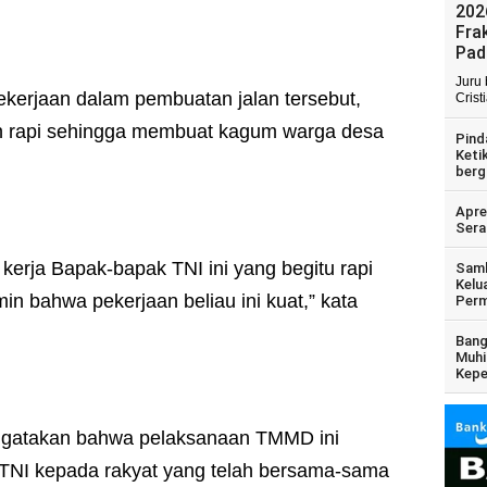
202
Fra
Pad
Juru
erjaan dalam pembuatan jalan tersebut,
Crist
 rapi sehingga membuat kagum warga desa
Pind
Keti
berg
Apre
Sera
erja Bapak-bapak TNI ini yang begitu rapi
Samb
Kelu
n bahwa pekerjaan beliau ini kuat,” kata
Perm
Bang
Muhi
Kepe
ngatakan bahwa pelaksanaan TMMD ini
TNI kepada rakyat yang telah bersama-sama