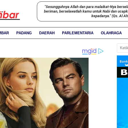
"Sesungguhnya Allah dan para malaikat-Nya bersel
beriman, berselawatlah kamu untuk Nabi dan ucap
kepadanya." (Qs. Al A
MBAR
PADANG
DAERAH
PARLEMENTARIA
OLAHRAGA