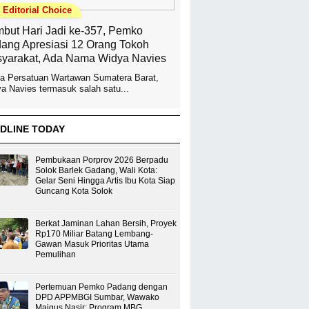
Editorial Choice
but Hari Jadi ke-357, Pemko
ang Apresiasi 12 Orang Tokoh
yarakat, Ada Nama Widya Navies
a Persatuan Wartawan Sumatera Barat,
a Navies termasuk salah satu...
DLINE TODAY
Pembukaan Porprov 2026 Berpadu
Solok Barlek Gadang, Wali Kota:
Gelar Seni Hingga Artis Ibu Kota Siap
Guncang Kota Solok
Berkat Jaminan Lahan Bersih, Proyek
Rp170 Miliar Batang Lembang-
Gawan Masuk Prioritas Utama
Pemulihan
Pertemuan Pemko Padang dengan
DPD APPMBGI Sumbar, Wawako
Maigus Nasir: Program MBG