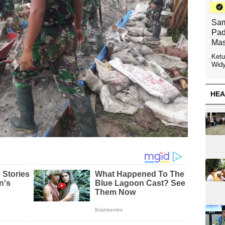
Sam
Pad
Mas
Ketu
Widy
HEA