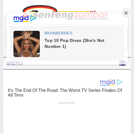
"Sesungguhnya Allah dan para malaikat-Nya berselawat untuk Nabi.
Wahai orang-orang yang beriman, berselawatlah kamu untuk Nabi dan
ucapkanlah salam dengan penuh penghormatan kepadanya." (Qs. Al
Ahzab Ayat 56)
MENU