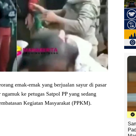
eorang emak-emak yang berjualan sayur di pasar
ir ngamuk ke petugas Satpol PP yang sedang
embatasan Kegiatan Masyarakat (PPKM).
Sam
Pad
Mas