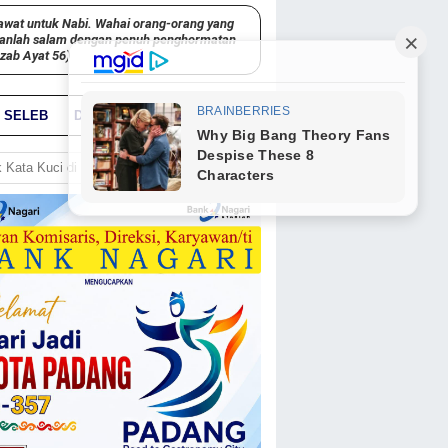
awat untuk Nabi. Wahai orang-orang yang
kanlah salam dengan penuh penghormatan
hzab Ayat 56)
SELEB
DUNIA
PARIWARA
GO