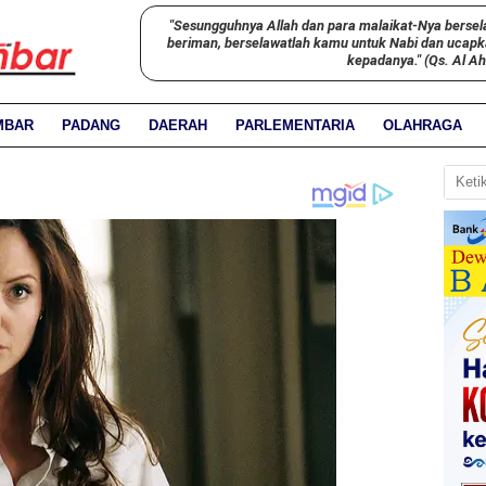
"Sesungguhnya Allah dan para malaikat-Nya bersel
beriman, berselawatlah kamu untuk Nabi dan ucap
kepadanya." (Qs. Al A
MBAR
PADANG
DAERAH
PARLEMENTARIA
OLAHRAGA