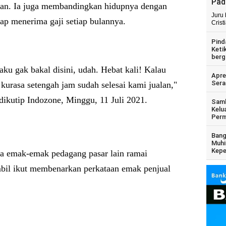
Pad
lan. Ia juga membandingkan hidupnya dengan
Juru
ap menerima gaji setiap bulannya.
Crist
Pind
Keti
berg
aku gak bakal disini, udah. Hebat kali! Kalau
Apre
Sera
, kurasa setengah jam sudah selesai kami jualan,"
 dikutip Indozone, Minggu, 11 Juli 2021.
Samb
Kelu
Perm
Bang
Muhi
Kepe
la emak-emak pedagang pasar lain ramai
bil ikut membenarkan perkataan emak penjual