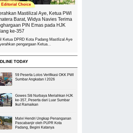
Editorial Choice
erahkan Mastilizal Aye, Ketua PWI
atera Barat, Widya Navies Terima
ghargaan PIN Emas pada HJK
ang ke-357
l Ketua DPRD Kota Padang Mastlizal Aye
erahkan pengargaan Ketua...
DLINE TODAY
59 Peserta Lolos Verifikasi OKK PWI
Sumbar Angkatan I 2026
Gowes Siti Nurbaya Meriahkan HJK
ke-357, Peserta dari Luar Sumbar
Ikut Ramaikan
Malvi Hendri Ungkap Penanganan
Pascabanjir oleh PUPR Kota
Padang, Begini Katanya