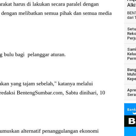
rakat harus di lakukan secara paralel dengan
Alk
, dengan melibatkan semua pihak dan semua media
BENT
dari 
Setu
Reko
Perj
Samb
g bulu bagi pelanggar aturan.
Kelu
Perm
Bang
Muhi
Kepe
kan yang tajam sebelah," katanya melalui
Apre
a redaksi BentengSumbar.com, Sabtu dinihari, 10
Sera
umuskan alternatif penanggulangan ekonomi