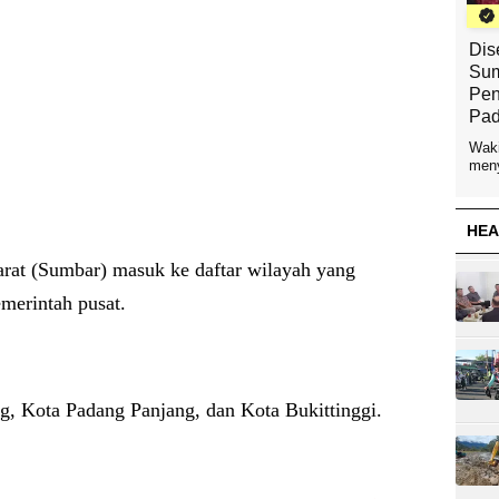
Dis
Sum
Pen
Pad
Waki
meny
HEA
arat (Sumbar) masuk ke daftar wilayah yang
merintah pusat.
g, Kota Padang Panjang, dan Kota Bukittinggi.