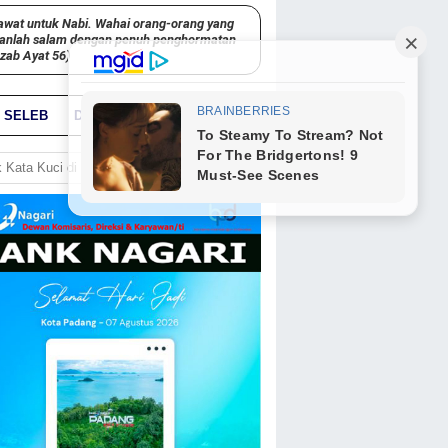
awat untuk Nabi. Wahai orang-orang yang
kanlah salam dengan penuh penghormatan
hzab Ayat 56)
SELEB
DUNIA
PARIWARA
GO