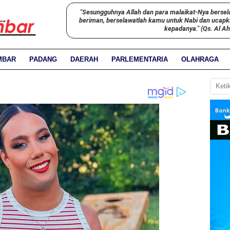
"Sesungguhnya Allah dan para malaikat-Nya bersel
beriman, berselawatlah kamu untuk Nabi dan ucap
kepadanya." (Qs. Al A
MBAR
PADANG
DAERAH
PARLEMENTARIA
OLAHRAGA